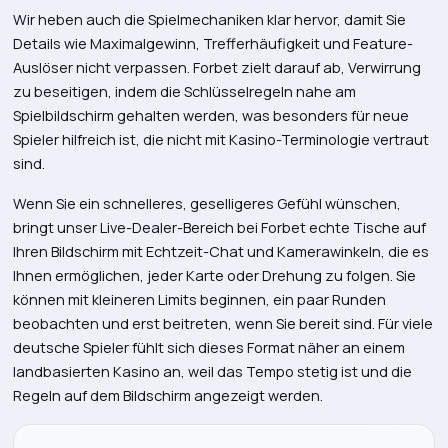
Wir heben auch die Spielmechaniken klar hervor, damit Sie
Details wie Maximalgewinn, Trefferhäufigkeit und Feature-
Auslöser nicht verpassen. Forbet zielt darauf ab, Verwirrung
zu beseitigen, indem die Schlüsselregeln nahe am
Spielbildschirm gehalten werden, was besonders für neue
Spieler hilfreich ist, die nicht mit Kasino-Terminologie vertraut
sind.
Wenn Sie ein schnelleres, geselligeres Gefühl wünschen,
bringt unser Live-Dealer-Bereich bei Forbet echte Tische auf
Ihren Bildschirm mit Echtzeit-Chat und Kamerawinkeln, die es
Ihnen ermöglichen, jeder Karte oder Drehung zu folgen. Sie
können mit kleineren Limits beginnen, ein paar Runden
beobachten und erst beitreten, wenn Sie bereit sind. Für viele
deutsche Spieler fühlt sich dieses Format näher an einem
landbasierten Kasino an, weil das Tempo stetig ist und die
Regeln auf dem Bildschirm angezeigt werden.