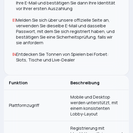
Ihre E-Mail und bestätigen Sie dann Ihre Identität
vor Ihrer ersten Auszahlung
Melden Sie sich über unsere offizielle Seite an,
03
verwenden Sie dieselbe E-Mail und dasselbe
Passwort, mit dem Sie sich registriert haben, und
bestätigen Sie eine Sicherheitsprüfung, falls wir
sie anfordern
Entdecken Sie Tonnen von Spielen bei Forbet:
04
Slots, Tische und Live-Dealer
Fordern Sie unseren Willkommensbonus an, indem
05
Sie zuerst Freispiele aktivieren, dann Cashback
Funktion
und Turniere für stetigen Wert hinzufügen.
Beschreibung
Verwenden Sie einen Promo-Code an der Kasse
06
Mobile und Desktop
vor Ihrer ersten Einzahlung und bestätigen Sie
werden unterstützt, mit
Plattformzugriff
dann, dass der Bonus in Ihrem Kontostand
einem konsistenten
angezeigt wird.
Lobby-Layout
Installieren Sie Forbet auf Ihrem Telefon und
07
Registrierung mit
melden Sie sich mit demselben Konto an, das Sie