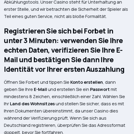
Abkühlungstools. Unser Casino steht für Unterhaltung an
erster Stelle, und wir betrachten die Sicherheit der Spieler als
Teil eines guten Service, nicht als bloße Formalität.
Registrieren Sie sich bei Forbet in
unter 3 Minuten: verwenden Sie Ihre
echten Daten, verifizieren Sie Ihre E-
Mail und bestätigen Sie dann Ihre
Identität vor Ihrer ersten Auszahlung
Öffnen Sie Forbet und tippen Sie
Konto erstellen
, dann
geben Sie Ihre
E-Mail
und erstellen Sie ein
Passwort
mit
mindestens 8 Zeichen, einschließlich einer Zahl. Wählen Sie
Ihr
Land des Wohnsitzes
und stellen Sie sicher, dass es mit
Ihren Dokumenten übereinstimmt, da unser Casino dies
während der Verifizierung prüft. Wenn Sie sich aus
Deutschland registrieren, überprüfen Sie das Adressformat
doppelt, bevor Sie fortfahren.