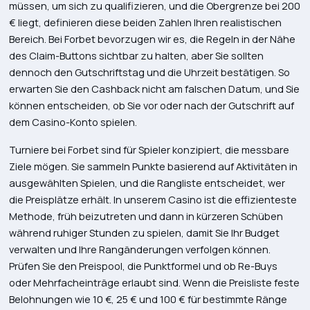
müssen, um sich zu qualifizieren, und die Obergrenze bei 200
€ liegt, definieren diese beiden Zahlen Ihren realistischen
Bereich. Bei Forbet bevorzugen wir es, die Regeln in der Nähe
des Claim-Buttons sichtbar zu halten, aber Sie sollten
dennoch den Gutschriftstag und die Uhrzeit bestätigen. So
erwarten Sie den Cashback nicht am falschen Datum, und Sie
können entscheiden, ob Sie vor oder nach der Gutschrift auf
dem Casino-Konto spielen.
Turniere bei Forbet sind für Spieler konzipiert, die messbare
Ziele mögen. Sie sammeln Punkte basierend auf Aktivitäten in
ausgewählten Spielen, und die Rangliste entscheidet, wer
die Preisplätze erhält. In unserem Casino ist die effizienteste
Methode, früh beizutreten und dann in kürzeren Schüben
während ruhiger Stunden zu spielen, damit Sie Ihr Budget
verwalten und Ihre Rangänderungen verfolgen können.
Prüfen Sie den Preispool, die Punktformel und ob Re-Buys
oder Mehrfacheinträge erlaubt sind. Wenn die Preisliste feste
Belohnungen wie 10 €, 25 € und 100 € für bestimmte Ränge