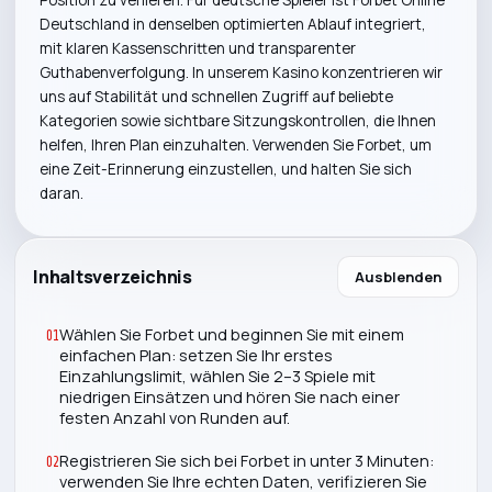
Position zu verlieren. Für deutsche Spieler ist Forbet Online
Deutschland in denselben optimierten Ablauf integriert,
mit klaren Kassenschritten und transparenter
Guthabenverfolgung. In unserem Kasino konzentrieren wir
uns auf Stabilität und schnellen Zugriff auf beliebte
Kategorien sowie sichtbare Sitzungskontrollen, die Ihnen
helfen, Ihren Plan einzuhalten. Verwenden Sie Forbet, um
eine Zeit-Erinnerung einzustellen, und halten Sie sich
daran.
Inhaltsverzeichnis
Ausblenden
Wählen Sie Forbet und beginnen Sie mit einem
01
einfachen Plan: setzen Sie Ihr erstes
Einzahlungslimit, wählen Sie 2–3 Spiele mit
niedrigen Einsätzen und hören Sie nach einer
festen Anzahl von Runden auf.
Registrieren Sie sich bei Forbet in unter 3 Minuten:
02
verwenden Sie Ihre echten Daten, verifizieren Sie