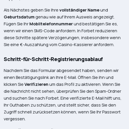
Als Nächstes geben Sie Ihre
vollständiger Name
und
Geburtsdatum
genau wie auf Ihrem Ausweis angezeigt.
Fügen Sie Ihr
Mobiltelefonnummer
und bestätigen Sie es,
wenn wir einen SMS-Code anfordern. In Forbet reduzieren
diese Schritte spätere Verzögerungen, insbesondere wenn
Sie eine €-Auszahlung vom Casino-Kassierer anfordern.
Schritt-für-Schritt-Registrierungsablauf
Nachdem Sie das Formular abgesendet haben, senden wir
einen Bestätigungslink an Ihre E-Mail. Öffnen Sie ihn und
klicken Sie
Verifizieren
um das Profil zu aktivieren. Wenn Sie
die Nachricht nicht sehen, überprüfen Sie den Spam-Ordner
und suchen Sie nach Forbet. Eine verifizierte E-Mail hilft uns,
Ihr Guthaben zu schützen, und stellt sicher, dass Sie den
Zugriff schnell zurücksetzen können, wenn Sie Ihr Passwort
vergessen.