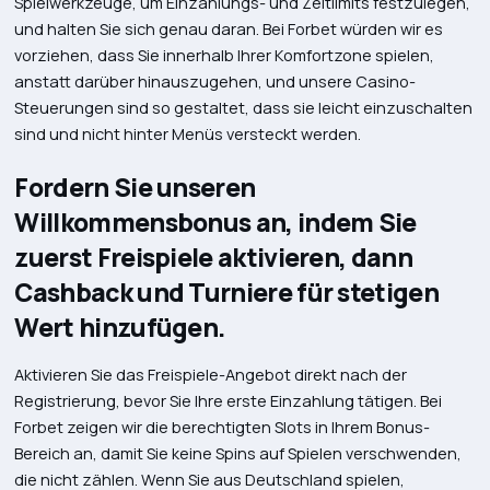
Spielwerkzeuge, um Einzahlungs- und Zeitlimits festzulegen,
und halten Sie sich genau daran. Bei Forbet würden wir es
vorziehen, dass Sie innerhalb Ihrer Komfortzone spielen,
anstatt darüber hinauszugehen, und unsere Casino-
Steuerungen sind so gestaltet, dass sie leicht einzuschalten
sind und nicht hinter Menüs versteckt werden.
Fordern Sie unseren
Willkommensbonus an, indem Sie
zuerst Freispiele aktivieren, dann
Cashback und Turniere für stetigen
Wert hinzufügen.
Aktivieren Sie das Freispiele-Angebot direkt nach der
Registrierung, bevor Sie Ihre erste Einzahlung tätigen. Bei
Forbet zeigen wir die berechtigten Slots in Ihrem Bonus-
Bereich an, damit Sie keine Spins auf Spielen verschwenden,
die nicht zählen. Wenn Sie aus Deutschland spielen,