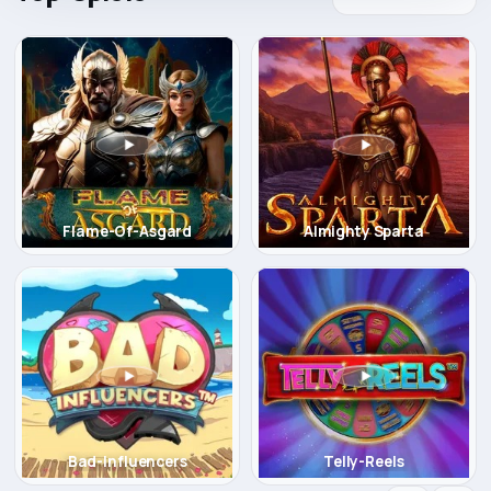
Flame-Of-Asgard
Almighty Sparta
Bad-Influencers
Telly-Reels