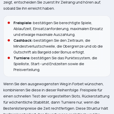
zeigt, entscheiden Sie zuerst Ihr Zielrang und hören auf,
sobald Sie ihn erreicht haben.
Freispiele:
bestätigen Sie berechtigte Spiele,
Ablaufzeit, Einsatzanforderung, maximalen Einsatz
und etwaige maximale Auszahlung.
Cashback:
bestätigen Sie den Zeitraum, die
Mindestverlustschwelle, die Obergrenze und ob die
Gutschrift als Bargeld oder Bonus erfolgt.
Turniere:
bestätigen Sie das Punktesystem, die
Spielliste, Start- und Endzeiten sowie die
Preisverteilung.
Wenn Sie den ausgewogensten Weg in Forbet wünschen,
kombinieren Sie diese in dieser Reihenfolge: Freispiele für
einen schnellen Test der vorgestellten Slots, Rückerstattung
für wöchentliche Stabilität, dann Turniere nur, wenn die
Bestenlistenpreise die Zeit rechtfertigen. Diese Struktur hält