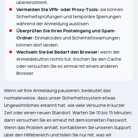
übereinstimmt.
Vermeiden Sie VPN- oder Proxy-Tools:
sie können
Sicherheitsprüfungen und temporäre Sperrungen
während der Anmeldung auslösen.
Überprüfen Sie Ihren Posteingang und Spam-
Ordner:
Einmalcodes und Sicherheitswarnungen
können dort landen.
Wechseln Sie bei Bedarf den Browser:
wenn der
Anmeldebutton nichts tut, löschen Sie den Cache
oder versuchen Sie es einmal mit einem anderen
Browser.
Wenn wir Ihre Anmeldung pausieren, bedeutet das
normalerweise, dass unser Sicherheitssystem etwas
Ungewöhnliches erkannt hat, wie viele Versuche in kurzer
Zeit oder einen neuen Standort. Warten Sie 10 bis 15 Minuten,
dann versuchen Sie es erneut mit dem korrekten Passwort.
Wenn das Problem anhält, kontaktieren Sie unseren Support
über den Hilfebereich und teilen Sie nur mit, was wir