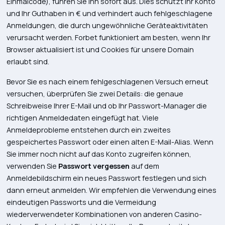
Einmalcode), führen Sie ihn sofort aus. Dies schützt Ihr Konto
und Ihr Guthaben in € und verhindert auch fehlgeschlagene
Anmeldungen, die durch ungewöhnliche Geräteaktivitäten
verursacht werden. Forbet funktioniert am besten, wenn Ihr
Browser aktualisiert ist und Cookies für unsere Domain
erlaubt sind.
Bevor Sie es nach einem fehlgeschlagenen Versuch erneut
versuchen, überprüfen Sie zwei Details: die genaue
Schreibweise Ihrer E-Mail und ob Ihr Passwort-Manager die
richtigen Anmeldedaten eingefügt hat. Viele
Anmeldeprobleme entstehen durch ein zweites
gespeichertes Passwort oder einen alten E-Mail-Alias. Wenn
Sie immer noch nicht auf das Konto zugreifen können,
verwenden Sie
Passwort vergessen
auf dem
Anmeldebildschirm ein neues Passwort festlegen und sich
dann erneut anmelden. Wir empfehlen die Verwendung eines
eindeutigen Passworts und die Vermeidung
wiederverwendeter Kombinationen von anderen Casino-