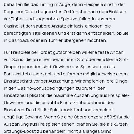
behalten Sie das Timing im Auge, denn Freispiele sind in der
Regel nur für ein begrenztes Zeitfenster nach dem Einlösen
verfügbar, und ungenutzte Spins verfallen. In unserem
Casino ist der saubere Ansatz einfach: einlösen, die
berechtigten Titel drehen und erst dann entscheiden, ob Sie
in Cashback oder ein Turnier übergehen möchten.
Für Freispiele bei Forbet gutschreiben wir eine feste Anzahl
von Spins, die an einen bestimmten Slot oder eine kleine Slot-
Gruppe gebunden sind. Gewinne aus Spins werden als
Bonusmittel ausgezahlt und erfordern möglicherweise einen
Einsatzschritt vor der Auszahlung. Wir empfehlen, drei Dinge
in den Casino-Bonusbedingungen zu prüfen: den
Einsatzmultiplikator, die maximale Auszahlung aus Freispiele-
Gewinnen und die erlaubte Einsatzhöhe während des
Einsatzes. Das hält Ihr Spiel konsistent und vermeidet
ungültige Gewinne. Wenn Sie eine Obergrenze wie 50 € für die
Auszahlung aus Freispielen sehen, planen Sie, sie als kurzen
Sitzungs-Boost zu behandeln, nicht als langes Grind.