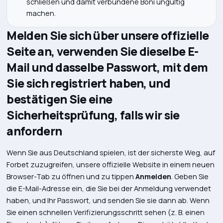
schließen und damit verbundene Boni ungültig
machen.
Melden Sie sich über unsere offizielle
Seite an, verwenden Sie dieselbe E-
Mail und dasselbe Passwort, mit dem
Sie sich registriert haben, und
bestätigen Sie eine
Sicherheitsprüfung, falls wir sie
anfordern
Wenn Sie aus Deutschland spielen, ist der sicherste Weg, auf
Forbet zuzugreifen, unsere offizielle Website in einem neuen
Browser-Tab zu öffnen und zu tippen
Anmelden
. Geben Sie
die E-Mail-Adresse ein, die Sie bei der Anmeldung verwendet
haben, und Ihr Passwort, und senden Sie sie dann ab. Wenn
Sie einen schnellen Verifizierungsschritt sehen (z. B. einen